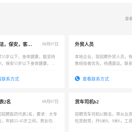
查
急招保洁，保安，客服，工程
08月07日
外贸人员
求55岁以下，身体健康，能坚持
本地企业，现招聘外贸人员，
作，保安55岁以下身体健康，有
售经验者优先，待遇面议。联
形象端庄，遵纪守法，无犯罪记
服要求45岁以下高中以上文化，
看联系方式
查看联系方式
工作认真，性格开朗有良好沟通
工程，懂水电维修。
表2名
08月07日
货车司机b2
司招聘医药代表2名，要求：大专
招聘货车司机b2数名，带从业
，年龄25-45岁之间，男女均
吃苦耐劳，开6米8，9米6，工
要具有营销经验，从事过医药代