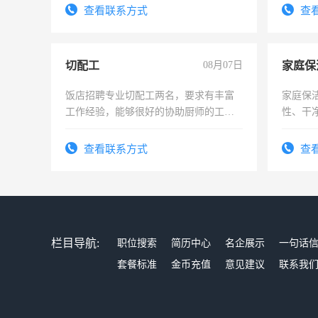
宿，免费发放劳保用品，两班倒，每月
表或者
查看联系方式
查
25号准时发放工资，工作时间10小时
交五险
切配工
08月07日
家庭保
饭店招聘专业切配工两名，要求有丰富
家庭保
工作经验，能够很好的协助厨师的工
性、干净
作。包吃住，每月有公休，工资3500-
时间灵
4500。
太太等
查看联系方式
查
栏目导航:
职位搜索
简历中心
名企展示
一句话
套餐标准
金币充值
意见建议
联系我