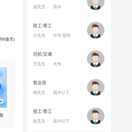
胡先生
·
高中
技工/普工
计先生
·
中专/技校
80金币)
司机/交通
王先生
·
大专
营业员
杨先生
·
高中以下
技工/普工
息
赵先生
·
高中以下