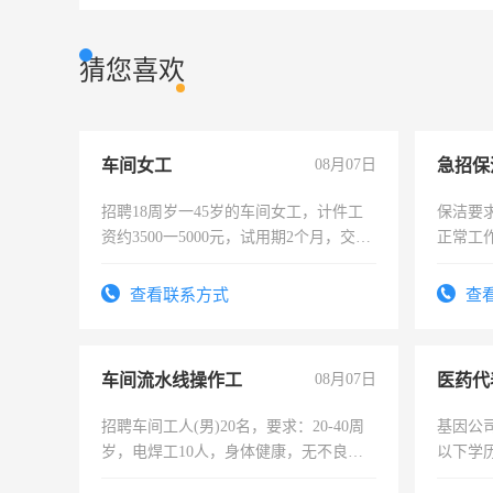
猜您喜欢
车间女工
08月07日
招聘18周岁一45岁的车间女工，计件工
保洁要
资约3500一5000元，试用期2个月，交五
正常工
险，有年薪假，年底福利
责任心
录，客
查看联系方式
查
懂电脑
能力，
车间流水线操作工
08月07日
医药代
招聘车间工人(男)20名，要求：20-40周
基因公
岁，电焊工10人，身体健康，无不良嗜
以下学历
好。薪资：4500-7000元，标准八人间住
可，需