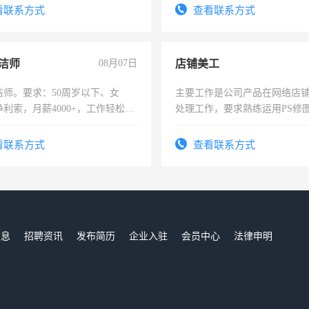
有医学资质的优先，底薪+绩效，
看联系方式
查看联系方式
。
洁师
08月07日
店铺美工
洁师。要求：50周岁以下、女
主要工作是公司产品在网络店
利索，月薪4000+，工作轻松，
处理工作，要求熟练运用PS修图
活，不需坐班，适合宝妈、全职
作时间每天8小时，待遇优厚。
。
看联系方式
查看联系方式
信息
招聘资讯
发布简历
企业入驻
会员中心
法律申明
们